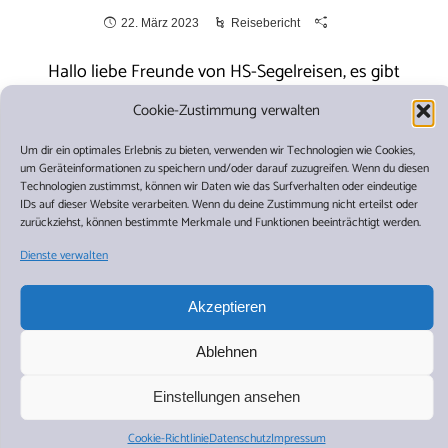
22. März 2023
Reisebericht
Hallo liebe Freunde von HS-Segelreisen, es gibt
erfreuliche Nachrichten aus Bremerhaven. Nachdem
Cookie-Zustimmung verwalten
unser Flaggschiff – die POLARIS – im vergangenen
Spätsommer schuldlos von einem Fischtrawler gerammt
Um dir ein optimales Erlebnis zu bieten, verwenden wir Technologien wie Cookies,
um Geräteinformationen zu speichern und/oder darauf zuzugreifen. Wenn du diesen
und dabei stark beschädigt wurde, nähern sich die
Technologien zustimmst, können wir Daten wie das Surfverhalten oder eindeutige
notwendigen Reparaturarbeiten nun langsam aber
IDs auf dieser Website verarbeiten. Wenn du deine Zustimmung nicht erteilst oder
zurückziehst, können bestimmte Merkmale und Funktionen beeinträchtigt werden.
sicher dem Ende. Seit einigen Monaten stand unsere
Dienste verwalten
Expeditionsyacht nun schon in der Werft in
Bremerhaven. …
Akzeptieren
Weiterlesen
Ablehnen
Einstellungen ansehen
Cookie-Richtlinie
Datenschutz
Impressum