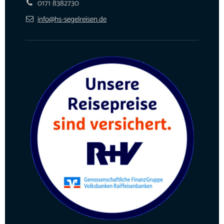
0171 8382730
info@hs-segelreisen.de