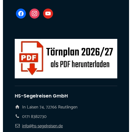
facebook
instagram
youtube
HS-Segelreisen GmbH
In Laisen 74, 72766 Reutlingen
0171 8382730
info@hs-segelreisen.de