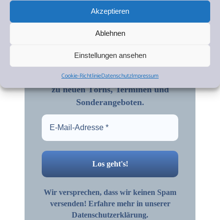
Akzeptieren
Ablehnen
Einstellungen ansehen
Törn-Alarm
Cookie-Richtlinie
Datenschutz
Impressum
Immer auf dem Laufenden bleiben
zu neuen Törns, Terminen und
.
Sonderangeboten
Wir versprechen, dass wir keinen Spam
versenden! Erfahre mehr in unserer
Datenschutzerklärung.