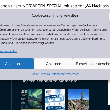
r haben unser NORWEGEN-SPEZIAL mit satten 15% Nachlass 
r aufgepasst: Es gibt nur noch wenige Restkojen. Also zögern
Cookie-Zustimmung verwalten
serer Expeditionsyacht POLARIS. Wir freuen uns auf Sie!
dir ein optimales Erlebnis zu bieten, verwenden wir Technologien wie Cookies, um
äteinformationen zu speichern und/oder darauf zuzugreifen. Wenn du diesen Technologien
timmst, können wir Daten wie das Surfverhalten oder eindeutige IDs auf dieser Website
arbeiten. Wenn du deine Zustimmung nicht erteilst oder zurückziehst, können bestimmte
kmale und Funktionen beeinträchtigt werden.
nste verwalten
Akzeptieren
Ablehnen
Einstellungen anseh
Cookie-Richtlinie
Datenschutz
Impressum
Unsere schönsten Momente