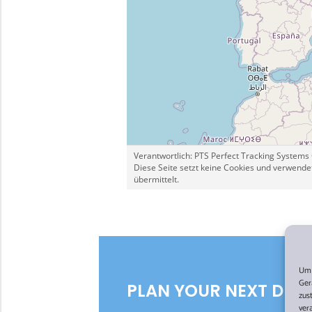
Um 
Ger
PLAN YOUR NEXT DRE
zus
ver