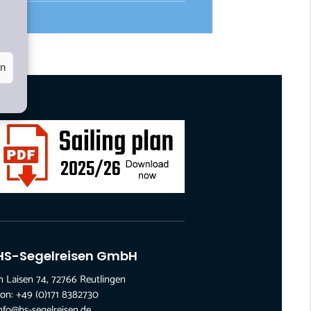
en
HS-Segelreisen GmbH
n Laisen 74, 72766 Reutlingen
on: +49 (0)171 8382730
nfo@hs-segelreisen.de