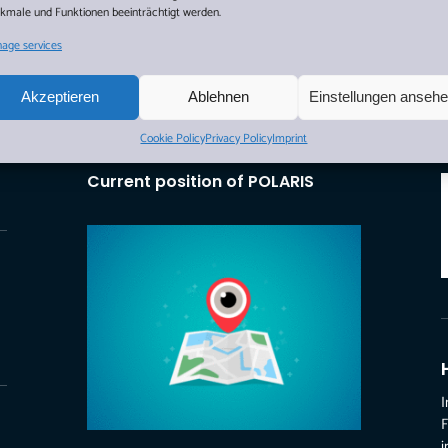
kmale und Funktionen beeinträchtigt werden.
age services
Akzeptieren
Ablehnen
Einstellungen anseh
Cookie Policy
Privacy Policy
Imprint
Current position of POLARIS
I
F
s
i