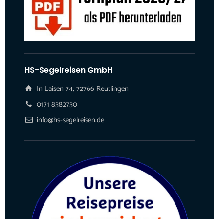
HS-Segelreisen GmbH
In Laisen 74, 72766 Reutlingen
0171 8382730
info@hs-segelreisen.de