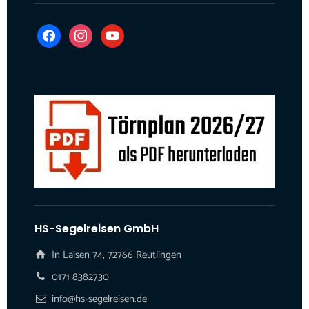
facebook
instagram
youtube
HS-Segelreisen GmbH
In Laisen 74, 72766 Reutlingen
0171 8382730
info@hs-segelreisen.de