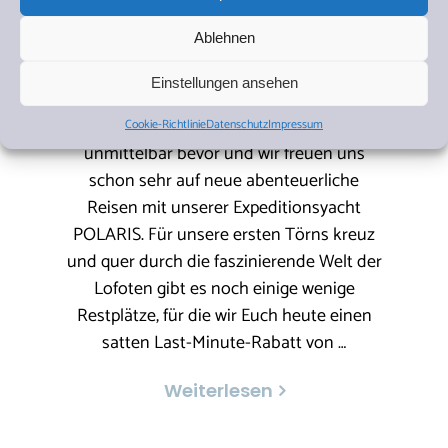
Rabatt
Ablehnen
24. März 2024
Aktuelles
Einstellungen ansehen
Hallo liebe Freundinnen und Freunde von
HS-Segelreisen, die neue Saison steht
Cookie-Richtlinie
Datenschutz
Impressum
unmittelbar bevor und wir freuen uns
schon sehr auf neue abenteuerliche
Reisen mit unserer Expeditionsyacht
POLARIS. Für unsere ersten Törns kreuz
und quer durch die faszinierende Welt der
Lofoten gibt es noch einige wenige
Restplätze, für die wir Euch heute einen
satten Last-Minute-Rabatt von …
Weiterlesen